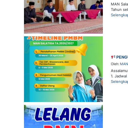
MAN Salat
Tahun se
Selengka
PENG
Oleh:
MAN 
Assalamu
1. Jadwal
Selengka