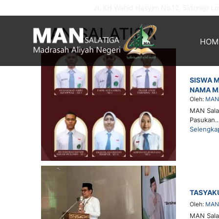
Jl. KH Wahid Hasyim No.12, Sidorejo Lor
MAN SALATIGA
HOM
SISWA M
NAMA M
Oleh:
MAN 
MAN Salat
Pasukan
Selengka
TASYAKU
Oleh:
MAN 
MAN Salat