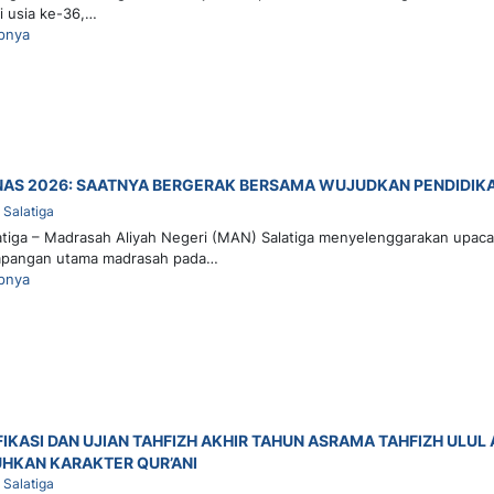
 usia ke-36,…
pnya
NAS 2026: SAATNYA BERGERAK BERSAMA WUJUDKAN PENDIDIK
Salatiga
iga – Madrasah Aliyah Negeri (MAN) Salatiga menyelenggarakan upacar
lapangan utama madrasah pada…
pnya
FIKASI DAN UJIAN TAHFIZH AKHIR TAHUN ASRAMA TAHFIZH ULU
HKAN KARAKTER QUR’ANI
Salatiga