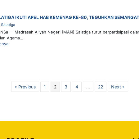
ATIGA IKUTI APEL HAB KEMENAG KE-80, TEGUHKAN SEMANGA
Salatiga
NSa — Madrasah Aliyah Negeri (MAN) Salatiga turut berpartisipasi dala
ian Agama…
pnya
« Previous
1
2
3
4
…
22
Next »