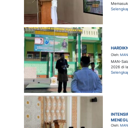
Memasuki
Selengka
HARDIK
Oleh:
MAN 
MAN-Salat
2026 di 
Selengka
INTENSI
MENEGU
Oleh:
MAN 