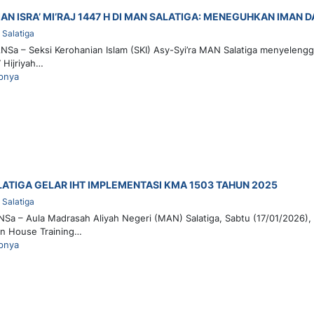
AN ISRA’ MI’RAJ 1447 H DI MAN SALATIGA: MENEGUHKAN IMAN 
Salatiga
NSa – Seksi Kerohanian Islam (SKI) Asy-Syi’ra MAN Salatiga menyelengg
 Hijriyah…
pnya
ATIGA GELAR IHT IMPLEMENTASI KMA 1503 TAHUN 2025
Salatiga
Sa – Aula Madrasah Aliyah Negeri (MAN) Salatiga, Sabtu (17/01/2026),
In House Training…
pnya