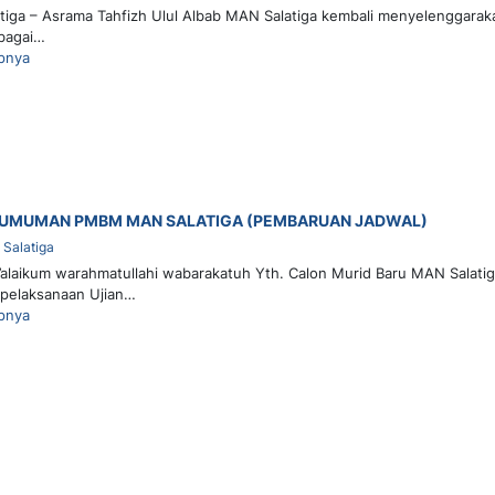
iga – Asrama Tahfizh Ulul Albab MAN Salatiga kembali menyelenggarakan 
bagai…
pnya
UMUMAN PMBM MAN SALATIGA (PEMBARUAN JADWAL)
Salatiga
’alaikum warahmatullahi wabarakatuh Yth. Calon Murid Baru MAN Salati
 pelaksanaan Ujian…
pnya