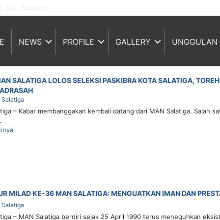
, Kec. Sidorejo
E
NEWS
PROFILE
GALLERY
UNGGULAN
AN SALATIGA LOLOS SELEKSI PASKIBRA KOTA SALATIGA, TO
ADRASAH
Salatiga
iga – Kabar membanggakan kembali datang dari MAN Salatiga. Salah satu
…
pnya
R MILAD KE-36 MAN SALATIGA: MENGUATKAN IMAN DAN PREST
Salatiga
iga – MAN Salatiga berdiri sejak 25 April 1990 terus meneguhkan eksis