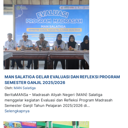
MAN SALATIGA GELAR EVALUASI DAN REFLEKSI PROGRAM
SEMESTER GANJIL 2025/2026
Oleh:
MAN Salatiga
BeritaMANSa – Madrasah Aliyah Negeri (MAN) Salatiga
menggelar kegiatan Evaluasi dan Refleksi Program Madrasah
Semester Ganjil Tahun Pelajaran 2025/2026 di…
Selengkapnya