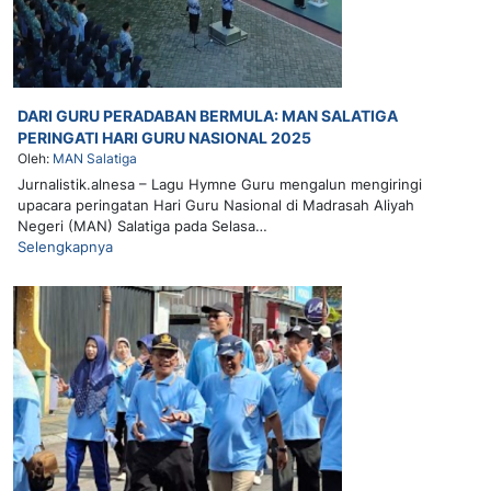
DARI GURU PERADABAN BERMULA: MAN SALATIGA
PERINGATI HARI GURU NASIONAL 2025
Oleh:
MAN Salatiga
Jurnalistik.alnesa – Lagu Hymne Guru mengalun mengiringi
upacara peringatan Hari Guru Nasional di Madrasah Aliyah
Negeri (MAN) Salatiga pada Selasa…
Selengkapnya