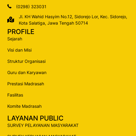
(0298) 323031
Jl. KH Wahid Hasyim No.12, Sidorejo Lor, Kec. Sidorejo,
Kota Salatiga, Jawa Tengah 50714
PROFILE
Sejarah
Visi dan Misi
Struktur Organisasi
Guru dan Karyawan
Prestasi Madrasah
Fasilitas
Komite Madrasah
LAYANAN PUBLIC
SURVEY PELAYANAN MASYARAKAT