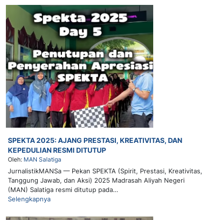
SPEKTA 2025: AJANG PRESTASI, KREATIVITAS, DAN
KEPEDULIAN RESMI DITUTUP
Oleh:
MAN Salatiga
JurnalistikMANSa — Pekan SPEKTA (Spirit, Prestasi, Kreativitas,
Tanggung Jawab, dan Aksi) 2025 Madrasah Aliyah Negeri
(MAN) Salatiga resmi ditutup pada…
Selengkapnya