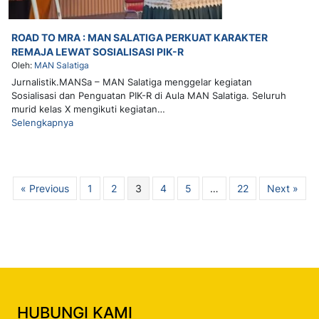
ROAD TO MRA : MAN SALATIGA PERKUAT KARAKTER
REMAJA LEWAT SOSIALISASI PIK-R
Oleh:
MAN Salatiga
Jurnalistik.MANSa – MAN Salatiga menggelar kegiatan
Sosialisasi dan Penguatan PIK-R di Aula MAN Salatiga. Seluruh
murid kelas X mengikuti kegiatan…
Selengkapnya
« Previous
1
2
3
4
5
…
22
Next »
HUBUNGI KAMI