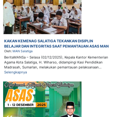
KAKAN KEMENAG SALATIGA TEKANKAN DISIPLIN
BELAJAR DAN INTEGRITAS SAAT PEMANTAUAN ASAS MAN
SALATIGA
Oleh:
MAN Salatiga
BeritaMANSa – Selasa (02/12/2025), Kepala Kantor Kementerian
Agama Kota Salatiga, H. Wiharso, didampingi Kasi Pendidikan
Madrasah, Sumarlan, melakukan pemantauan pelaksanaan…
Selengkapnya