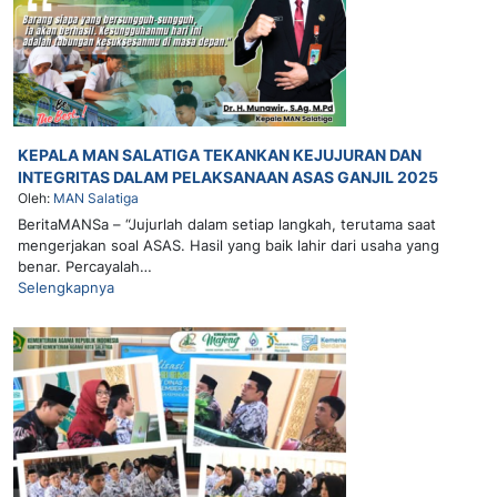
KEPALA MAN SALATIGA TEKANKAN KEJUJURAN DAN
INTEGRITAS DALAM PELAKSANAAN ASAS GANJIL 2025
Oleh:
MAN Salatiga
BeritaMANSa – “Jujurlah dalam setiap langkah, terutama saat
mengerjakan soal ASAS. Hasil yang baik lahir dari usaha yang
benar. Percayalah…
Selengkapnya